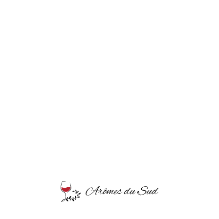
Arômes du Sud heeft het recht om deze cookie
policy op elk moment te wijzigen.